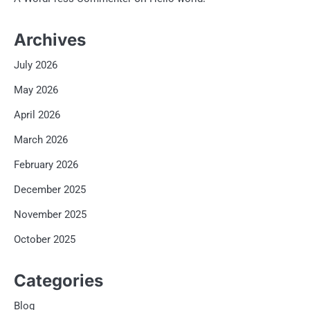
Archives
July 2026
May 2026
April 2026
March 2026
February 2026
December 2025
November 2025
October 2025
Categories
Blog