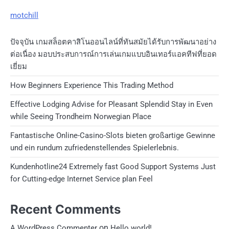
motchill
ปัจจุบัน เกมสล็อตคาสิโนออนไลน์ที่ทันสมัยได้รับการพัฒนาอย่าง
ต่อเนื่อง มอบประสบการณ์การเล่นเกมแบบอินเทอร์แอคทีฟที่ยอด
เยี่ยม
How Beginners Experience This Trading Method
Effective Lodging Advise for Pleasant Splendid Stay in Even
while Seeing Trondheim Norwegian Place
Fantastische Online-Casino-Slots bieten großartige Gewinne
und ein rundum zufriedenstellendes Spielerlebnis.
Kundenhotline24 Extremely fast Good Support Systems Just
for Cutting-edge Internet Service plan Feel
Recent Comments
on
A WordPress Commenter
Hello world!