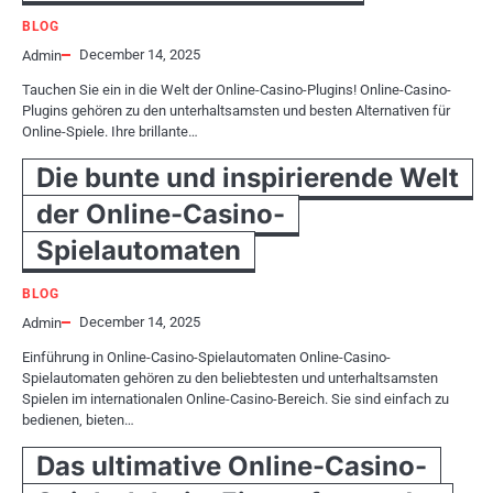
BLOG
December 14, 2025
Admin
Tauchen Sie ein in die Welt der Online-Casino-Plugins! Online-Casino-
Plugins gehören zu den unterhaltsamsten und besten Alternativen für
Online-Spiele. Ihre brillante…
Die bunte und inspirierende Welt
der Online-Casino-
Spielautomaten
BLOG
December 14, 2025
Admin
Einführung in Online-Casino-Spielautomaten Online-Casino-
Spielautomaten gehören zu den beliebtesten und unterhaltsamsten
Spielen im internationalen Online-Casino-Bereich. Sie sind einfach zu
bedienen, bieten…
Das ultimative Online-Casino-